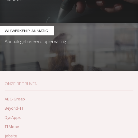
WIJ WERKEN PLANMATIG
Aanpak gebaseerd op ervaring
ONZE BEDRIJVEN
ABC-Groep
Beyond-IT
DynApps
ITMoov
Jobsite